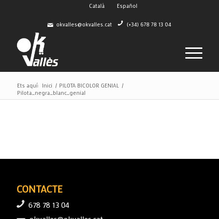
Català
Español
okvalles@okvalles.cat
(+34) 678 78 13 04
Ets aquí:
Inici
/
PILOTA BICOLOR GENIAL
/
Pilota_negra_blanc_genial
CONTACTE
678 78 13 04
okvalles@okvalles.cat