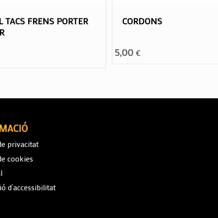
L TACS FRENS PORTER
CORDONS
R
5,00
€
MACIÓ
de privacitat
 de cookies
l
ó d’accessibilitat