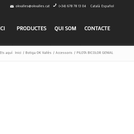
okvalles@okvalles.cat
(+34) 678 78 13 04
Català
Español
ICI
PRODUCTES
QUI SOM
CONTACTE
Ets aquí:
Inici
/
Botiga OK Vallès
/
Accessoris
/
PILOTA BICOLOR GENIAL