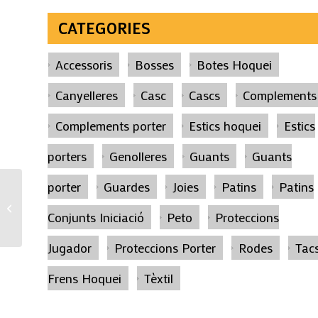
CATEGORIES
Accessoris
Bosses
Botes Hoquei
Canyelleres
Casc
Cascs
Complements
Complements porter
Estics hoquei
Estics
porters
Genolleres
Guants
Guants
porter
Guardes
Joies
Patins
Patins
PARELL TACS FRENS
Conjunts Iniciació
Peto
Proteccions
SIOUX
Jugador
Proteccions Porter
Rodes
Tac
Frens Hoquei
Tèxtil