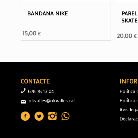
BANDANA NIKE
PAREL
SKATE
15,00
€
20,00
€
CONTACTE
INFOR
678 78 13 04
Política 
okvalles@okvalles.cat
Política
Avís lega
Declaraci