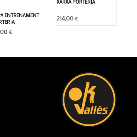
XARXA PORTERIA
PA ENTRENAMENT
214,00
€
RTERIA
,00
€