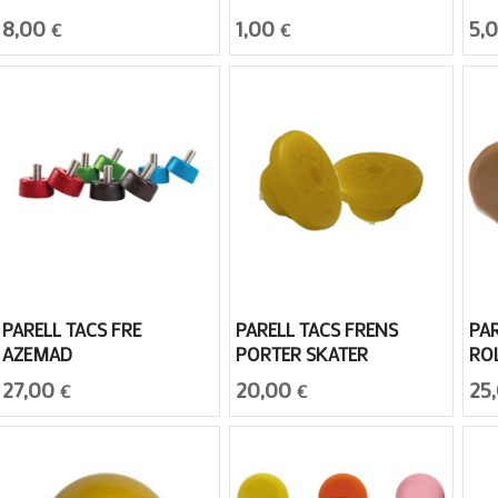
8,00
1,00
5,
€
€
PARELL TACS FRE
PARELL TACS FRENS
PA
AZEMAD
PORTER SKATER
ROL
27,00
20,00
25
€
€