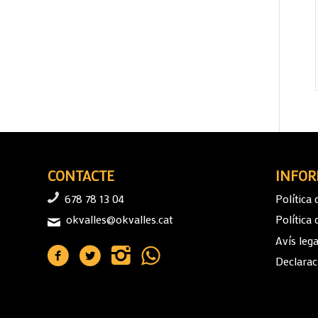
CONTACTE
INFOR
678 78 13 04
Política 
okvalles@okvalles.cat
Política
Avís lega
Declaraci