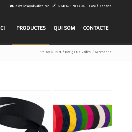
okvalles@okvalles.cat
(+34) 678 78 13 04
Català
Español
ICI
PRODUCTES
QUI SOM
CONTACTE
Ets aquí:
Inici
/
Botiga OK Vallès
/
Accessoris