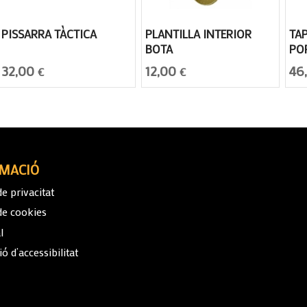
PISSARRA TÀCTICA
PLANTILLA INTERIOR
TA
BOTA
PO
32,00
12,00
46
€
€
MACIÓ
de privacitat
 de cookies
l
ó d’accessibilitat