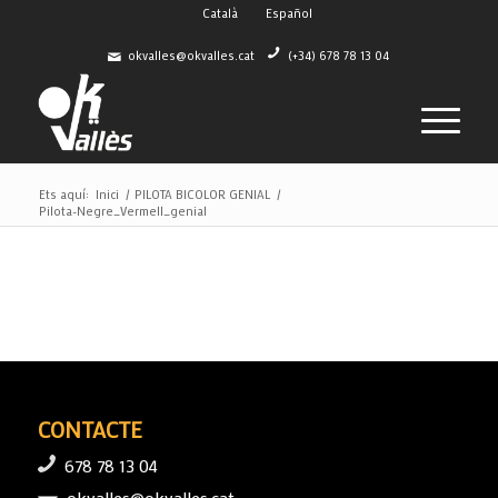
Català
Español
okvalles@okvalles.cat
(+34) 678 78 13 04
Ets aquí:
Inici
/
PILOTA BICOLOR GENIAL
/
Pilota-Negre_Vermell_genial
CONTACTE
678 78 13 04
okvalles@okvalles.cat