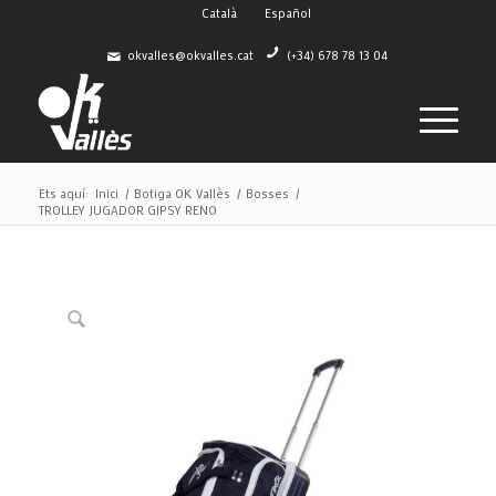
Català
Español
okvalles@okvalles.cat
(+34) 678 78 13 04
Ets aquí:
Inici
/
Botiga OK Vallès
/
Bosses
/
TROLLEY JUGADOR GIPSY RENO