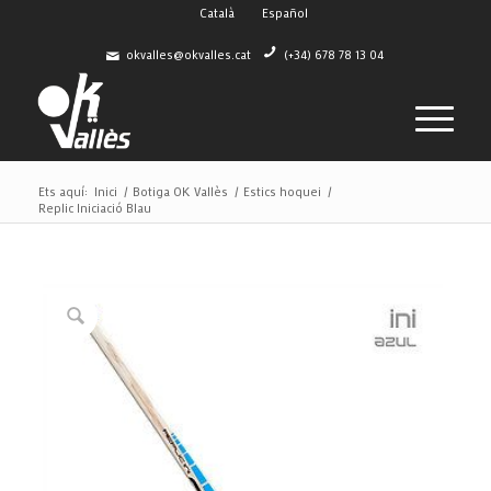
Català
Español
okvalles@okvalles.cat
(+34) 678 78 13 04
Ets aquí:
Inici
/
Botiga OK Vallès
/
Estics hoquei
/
Replic Iniciació Blau