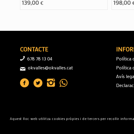
139,00
198,00
€
CONTACTE
INFOR
678 78 13 04
Política 
okvalles@okvalles.cat
Política
Avís lega
Declaraci
Aquest lloc web utilitza cookies pròpies i de tercers per recollir infor