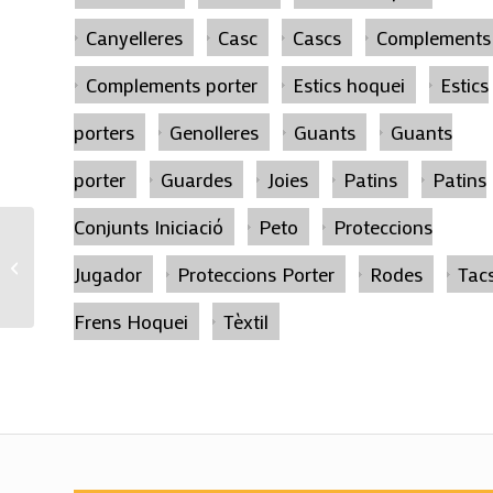
Canyelleres
Casc
Cascs
Complements
Complements porter
Estics hoquei
Estics
porters
Genolleres
Guants
Guants
porter
Guardes
Joies
Patins
Patins
Conjunts Iniciació
Peto
Proteccions
Patí Alumini R1 iniciació
Jugador
Proteccions Porter
Rodes
Tac
Frens Hoquei
Tèxtil