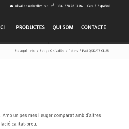
okvalles@okvalles.cat
(+34) 678 78 13 04
Català
Español
ICI
PRODUCTES
QUI SOM
CONTACTE
Ets aquí:
Inici
/
Botiga OK Vallès
/
Patins
/
Pati QSKATE CLUB
c. Amb un pes mes lleuger comparat amb d’altres
elació calitat-preu.