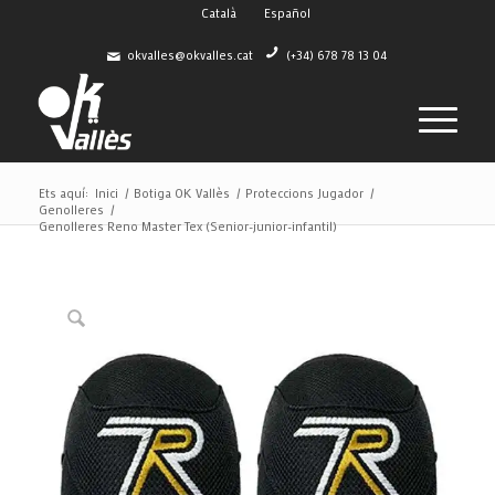
Català
Español
okvalles@okvalles.cat
(+34) 678 78 13 04
Ets aquí:
Inici
/
Botiga OK Vallès
/
Proteccions Jugador
/
Genolleres
/
Genolleres Reno Master Tex (Senior-junior-infantil)