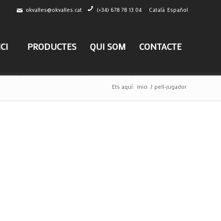
okvalles@okvalles.cat
(+34) 678 78 13 04
Català
Español
ICI
PRODUCTES
QUI SOM
CONTACTE
Ets aquí:
Inici
/
pell-jugador