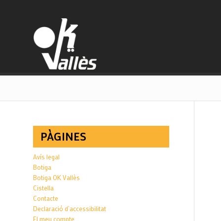
PÀGINES
Avís legal
Botiga
Botiga OK Vallès
Cistella
Contacte
Declaració d’accessibilitat
El meu compte