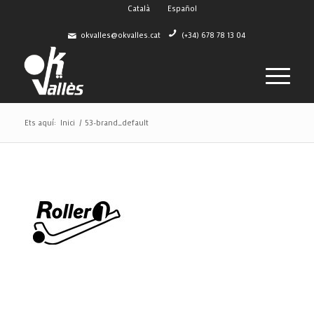
Català
Español
okvalles@okvalles.cat
(+34) 678 78 13 04
Ets aquí:
Inici
/
53-brand_default