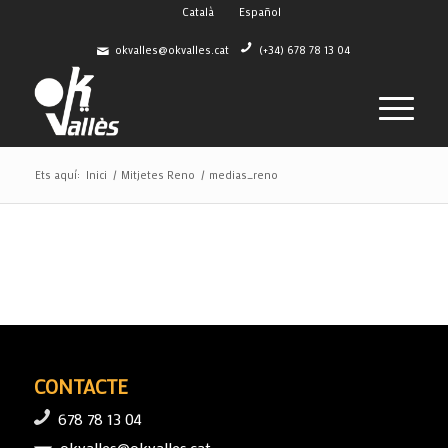
Català
Español
okvalles@okvalles.cat
(+34) 678 78 13 04
Ets aquí:
Inici
/
Mitjetes Reno
/
medias_reno
CONTACTE
678 78 13 04
okvalles@okvalles.cat