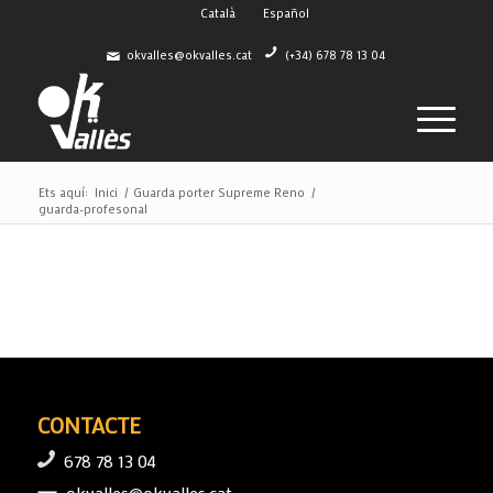
Català
Español
okvalles@okvalles.cat
(+34) 678 78 13 04
Ets aquí:
Inici
/
Guarda porter Supreme Reno
/
guarda-profesonal
CONTACTE
678 78 13 04
okvalles@okvalles.cat