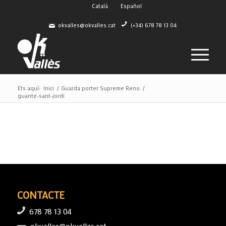
Català
Español
okvalles@okvalles.cat
(+34) 678 78 13 04
Ets aquí:
Inici
/
Guarda porter Supreme Reno
/
guante-sant-jordi
CONTACTE
678 78 13 04
okvalles@okvalles.cat