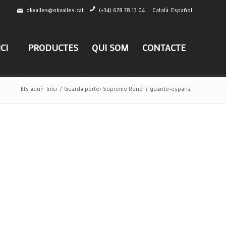
okvalles@okvalles.cat
(+34) 678 78 13 04
Català
Español
ICI
PRODUCTES
QUI SOM
CONTACTE
Ets aquí:
Inici
/
Guarda porter Supreme Reno
/
guante-espana