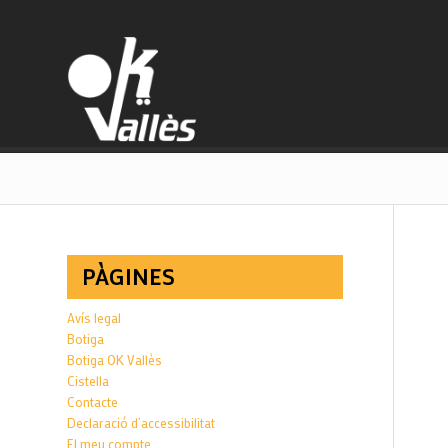
PÀGINES
Avís legal
Botiga
Botiga OK Vallès
Cistella
Contacte
Declaració d’accessibilitat
El meu compte