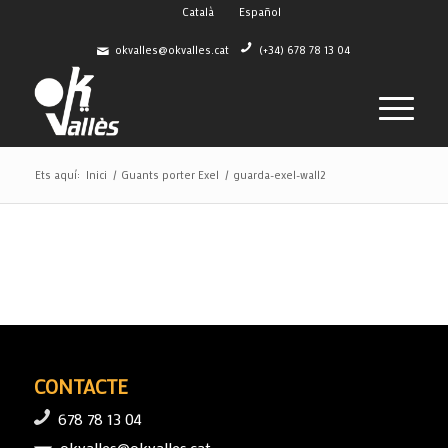
Català
Español
okvalles@okvalles.cat
(+34) 678 78 13 04
Ets aquí:
Inici
/
Guants porter Exel
/
guarda-exel-wall2
CONTACTE
678 78 13 04
okvalles@okvalles.cat