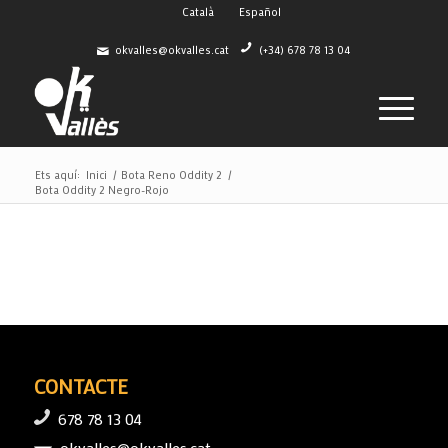
Català
Español
okvalles@okvalles.cat
(+34) 678 78 13 04
Ets aquí:
Inici
/
Bota Reno Oddity 2
/
Bota Oddity 2 Negro-Rojo
CONTACTE
678 78 13 04
okvalles@okvalles.cat