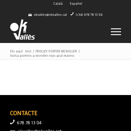
Català
Español
okvalles@okvalles.cat
(+34) 678 78 13 04
Ets aquí:
Inici
/
TROLLEY PORTER MCROLLER
/
bolsa-portero-a-mcroller-rojo-azul-marino
CONTACTE
678 78 13 04
okvalles@okvalles.cat