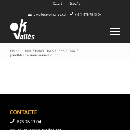
Català
Español
okvalles@okvalles.cat
(+34) 678 78 13 04
Ets aquí:
Inici
/
PARELL TACS FRENS SIOUX
/
parell-frens-sioux-vermell-fluor
CONTACTE
678 78 13 04
okvalles@okvalles.cat