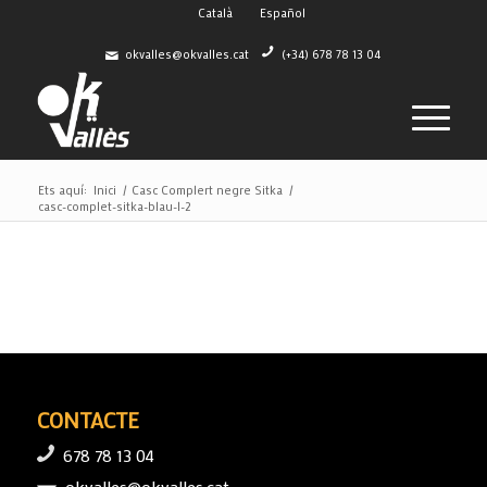
Català
Español
okvalles@okvalles.cat
(+34) 678 78 13 04
Ets aquí:
Inici
/
Casc Complert negre Sitka
/
casc-complet-sitka-blau-l-2
CONTACTE
678 78 13 04
okvalles@okvalles.cat