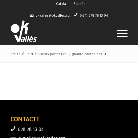
Català
Español
okvalles@okvalles.cat
(+34) 678 78 13 04
Ets aquí:
Inici
/
Guants porter Exel
/
guante-profesional-1
CONTACTE
678 78 13 04
okvalles@okvalles.cat