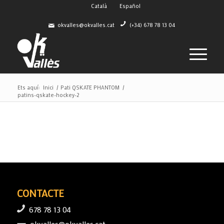
Català
Español
okvalles@okvalles.cat
(+34) 678 78 13 04
Ets aquí:
Inici
/
Pati QSKATE PHANTOM
/
patins-qskate-hockey-2
CONTACTE
678 78 13 04
okvalles@okvalles.cat