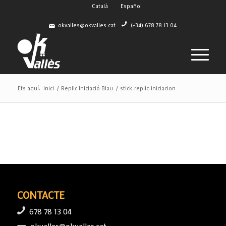
Català
Español
okvalles@okvalles.cat
(+34) 678 78 13 04
Ets aquí:
Inici
/
Replic Iniciació Blau
/
stick-replic-iniciacion
CONTACTE
678 78 13 04
okvalles@okvalles.cat