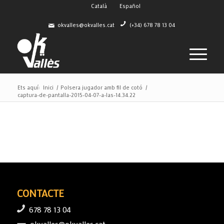
Català
Español
okvalles@okvalles.cat
(+34) 678 78 13 04
Ets aquí:
Inici
/
Polsera jugador amb fil de cotó
/
captura-de-pantalla-2015-04-07-a-las-14.34.22
CONTACTE
678 78 13 04
okvalles@okvalles.cat