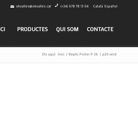
okvalles@okvalles.cat
(+34) 678 78 13 04
Català
Español
ICI
PRODUCTES
QUI SOM
CONTACTE
Ets aquí:
Inici
/
Replic Porter P-26
/
p20 verd