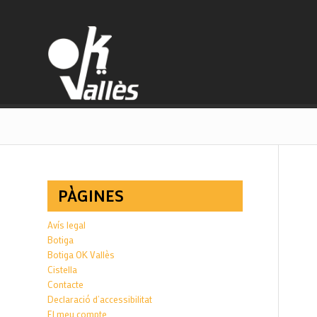
PÀGINES
Avís legal
Botiga
Botiga OK Vallès
Cistella
Contacte
Declaració d’accessibilitat
El meu compte