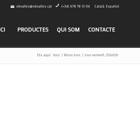
okvalles@okvalles.cat
(+34) 678 78 13 04
Català
Español
ICI
PRODUCTES
QUI SOM
CONTACTE
Ets aquí:
Inici
/
Reno Iron
/
iron vermell_150x150