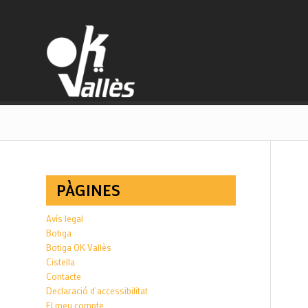
PÀGINES
Avís legal
Botiga
Botiga OK Vallès
Cistella
Contacte
Declaració d’accessibilitat
El meu compte