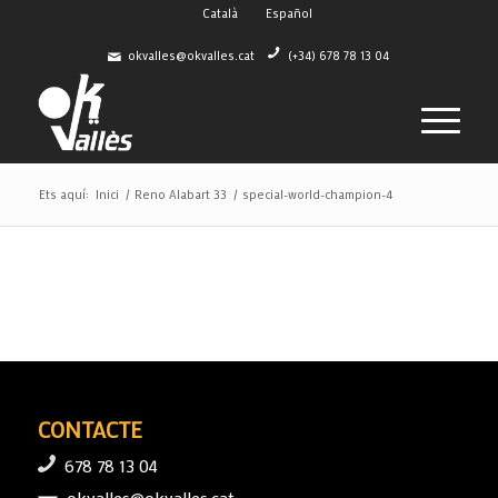
Català
Español
okvalles@okvalles.cat
(+34) 678 78 13 04
Ets aquí:
Inici
/
Reno Alabart 33
/
special-world-champion-4
CONTACTE
678 78 13 04
okvalles@okvalles.cat