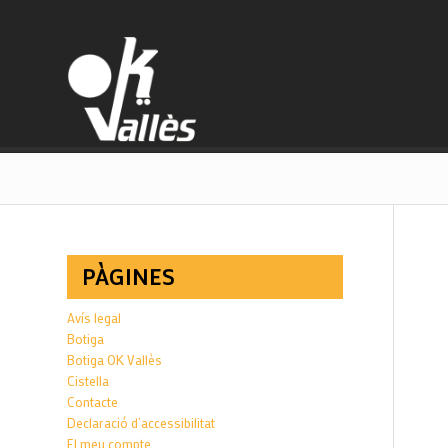
PÀGINES
Avís legal
Botiga
Botiga OK Vallès
Cistella
Contacte
Declaració d’accessibilitat
El meu compte