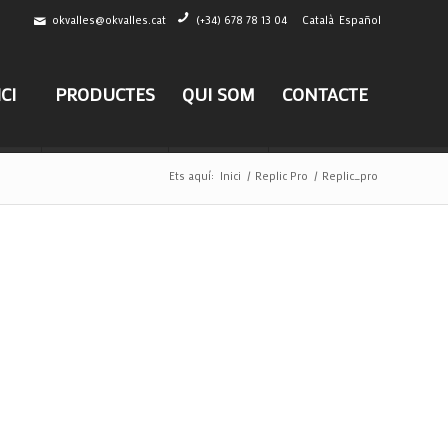
okvalles@okvalles.cat
(+34) 678 78 13 04
Català
Español
ICI
PRODUCTES
QUI SOM
CONTACTE
Ets aquí:
Inici
/
Replic Pro
/
Replic_pro