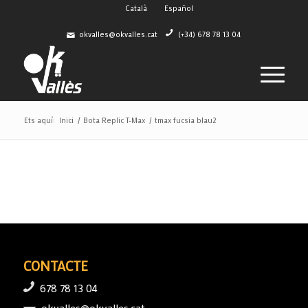
Català
Español
okvalles@okvalles.cat
(+34) 678 78 13 04
Ets aquí:
Inici
/
Bota Replic T-Max
/
tmax fucsia blau2
CONTACTE
678 78 13 04
okvalles@okvalles.cat