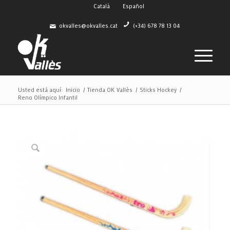
Català
Español
okvalles@okvalles.cat
(+34) 678 78 13 04
Usted está aquí:
Inicio
/
Tienda OK Vallès
/
Sticks Hockey
/
Reno Olímpico Infantil