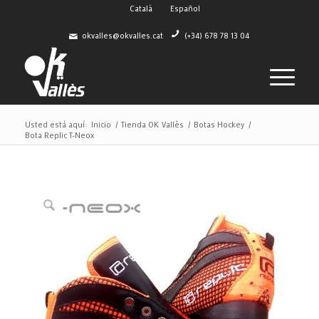
Català
Español
okvalles@okvalles.cat
(+34) 678 78 13 04
Usted está aquí:
Inicio
/
Tienda OK Vallès
/
Botas Hockey
/
Bota Replic T-Neox