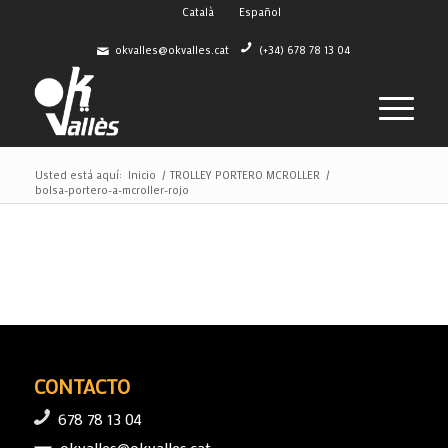
Català
Español
okvalles@okvalles.cat
(+34) 678 78 13 04
Usted está aquí:
Inicio
/
TROLLEY PORTERO MCROLLER
/
bolsa-portero-a-mcroller-rojo
CONTACTO
678 78 13 04
okvalles@okvalles.cat