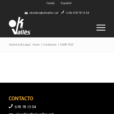
Català
Español
okvalles@okvalles.cat
(+34) 678 78 13 04
Usted está aquí:
Inicio
/
Cordones
/
SONY DSC
CONTACTO
678 78 13 04
okvalles@okvalles.cat