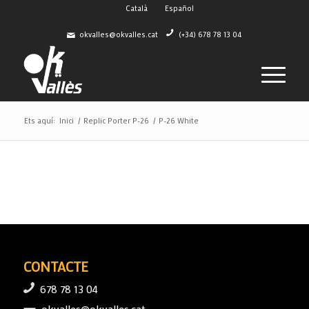
Català
Español
okvalles@okvalles.cat
(+34) 678 78 13 04
Ets aquí:
Inici
/
Replic Porter P-26
/
P-26 White
CONTACTE
678 78 13 04
okvalles@okvalles.cat