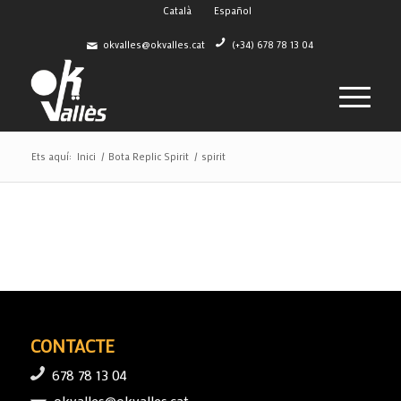
Català
Español
okvalles@okvalles.cat
(+34) 678 78 13 04
Ets aquí:
Inici
/
Bota Replic Spirit
/
spirit
CONTACTE
678 78 13 04
okvalles@okvalles.cat