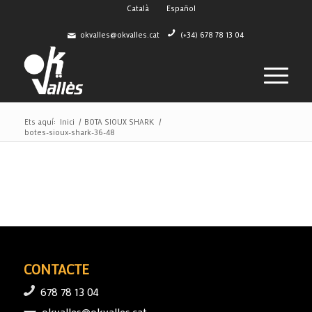
Català
Español
okvalles@okvalles.cat
(+34) 678 78 13 04
Ets aquí:
Inici
/
BOTA SIOUX SHARK
/
botes-sioux-shark-36-48
CONTACTE
678 78 13 04
okvalles@okvalles.cat