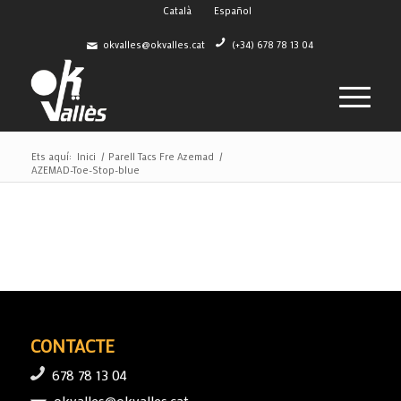
Català
Español
okvalles@okvalles.cat
(+34) 678 78 13 04
Ets aquí:
Inici
/
Parell Tacs Fre Azemad
/
AZEMAD-Toe-Stop-blue
CONTACTE
678 78 13 04
okvalles@okvalles.cat