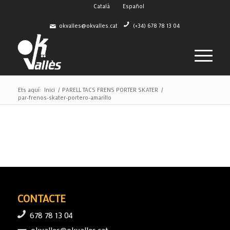
Català
Español
okvalles@okvalles.cat
(+34) 678 78 13 04
Ets aquí:
Inici
/
PARELL TACS FRENS PORTER SKATER
/
par-frenos-skater-portero-amarillo
CONTACTE
678 78 13 04
okvalles@okvalles.cat