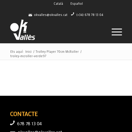
Català
Español
okvalles@okvalles.cat
(+34) 678 78 13 04
Ets aquí:
Inici
/
Trolley Player 70cm McRoller
/
troley-mcroller-verde97
CONTACTE
678 78 13 04
okvalles@okvalles.cat