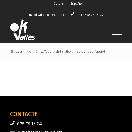
Català
Español
okvalles@okvalles.cat
(+34) 678 78 13 04
Ets aquí:
Inici
/
Cinta Tape
/
cinta-sticks-hockey-tape-fuego5
CONTACTE
678 78 13 04
okvalles@okvalles.cat