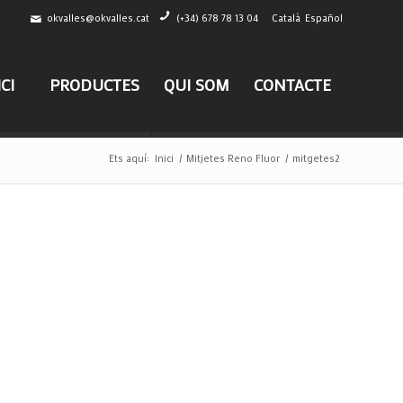
okvalles@okvalles.cat
(+34) 678 78 13 04
Català
Español
ICI
PRODUCTES
QUI SOM
CONTACTE
Ets aquí:
Inici
/
Mitjetes Reno Fluor
/
mitgetes2