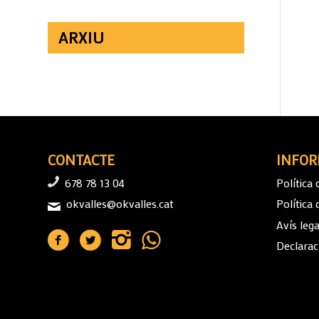
ARXIU
CONTACTE
INFOR
678 78 13 04
Política 
okvalles@okvalles.cat
Política
Avís lega
Declaraci