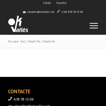
Català
Español
okvalles@okvalles.cat
(+34) 678 78 13 04
Ets aquí:
Inici
/
Replic Fly
/
Replic-fly
CONTACTE
678 78 13 04
okvalles@okvalles.cat