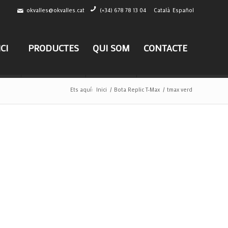
okvalles@okvalles.cat
(+34) 678 78 13 04
Català
Español
ICI
PRODUCTES
QUI SOM
CONTACTE
Ets aquí:
Inici
/
Bota Replic T-Max
/
tmax verd