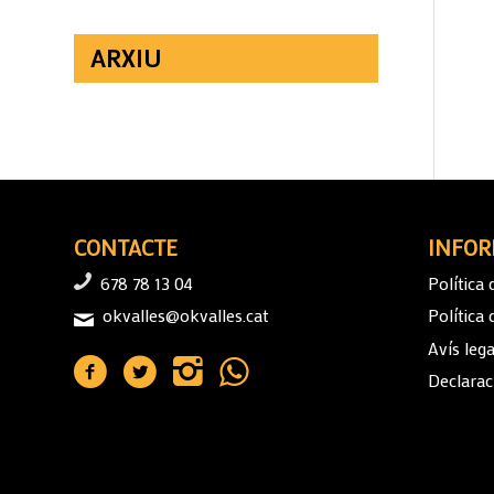
ARXIU
CONTACTE
INFOR
678 78 13 04
Política 
okvalles@okvalles.cat
Política
Avís lega
Declaraci