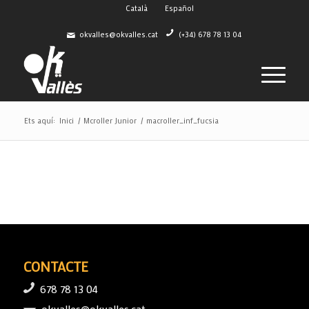
Català
Español
okvalles@okvalles.cat
(+34) 678 78 13 04
Ets aquí:
Inici
/
Mcroller Junior
/
macroller_inf_fucsia
CONTACTE
678 78 13 04
okvalles@okvalles.cat