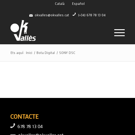
Català
Español
okvalles@okvalles.cat
(+34) 678 78 13 04
Ets aquí:
Inici
/
Bota Digital
/
SONY DSC
CONTACTE
678 78 13 04
okvalles@okvalles.cat