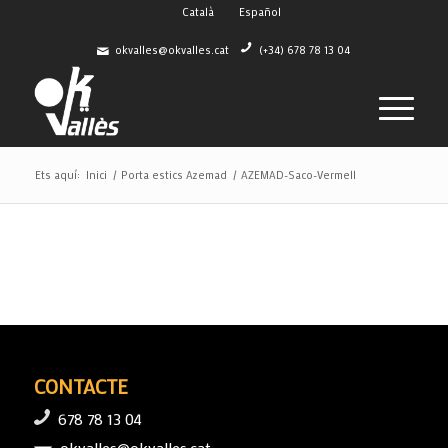
Català
Español
okvalles@okvalles.cat
(+34) 678 78 13 04
Ets aquí:
Inici
/
Porta estics Azemad
/
AZEMAD-Saco-Vermell
CONTACTE
678 78 13 04
okvalles@okvalles.cat