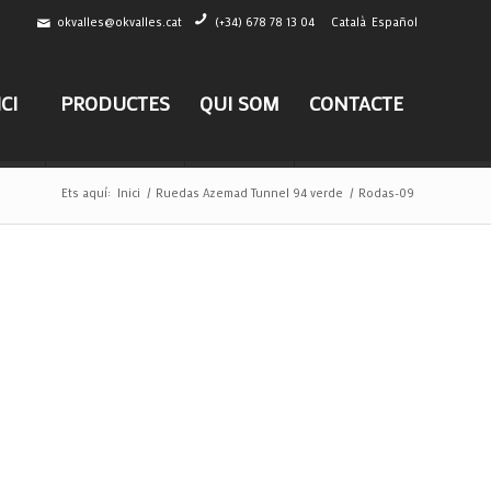
okvalles@okvalles.cat
(+34) 678 78 13 04
Català
Español
ICI
PRODUCTES
QUI SOM
CONTACTE
Ets aquí:
Inici
/
Ruedas Azemad Tunnel 94 verde
/
Rodas-09