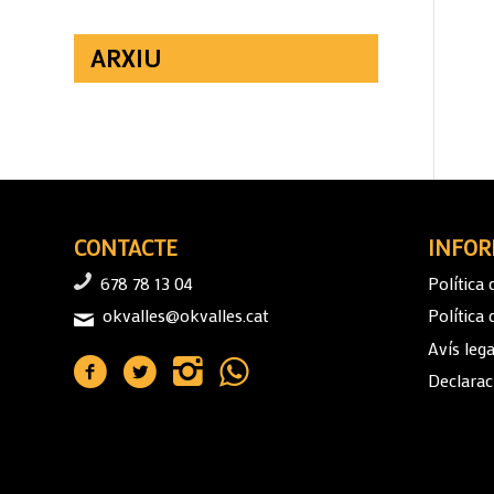
ARXIU
CONTACTE
INFOR
678 78 13 04
Política 
okvalles@okvalles.cat
Política
Avís lega
Declaraci