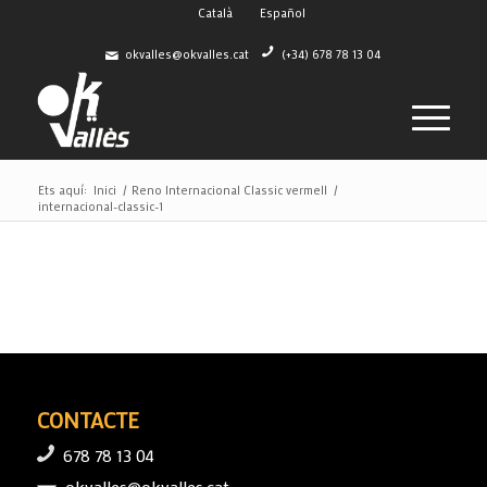
Català
Español
okvalles@okvalles.cat
(+34) 678 78 13 04
Ets aquí:
Inici
/
Reno Internacional Classic vermell
/
internacional-classic-1
CONTACTE
678 78 13 04
okvalles@okvalles.cat