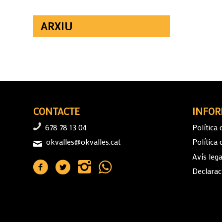
ARXIU
CONTACTE
INFOR
678 78 13 04
Política 
okvalles@okvalles.cat
Política
Avís lega
Declaraci