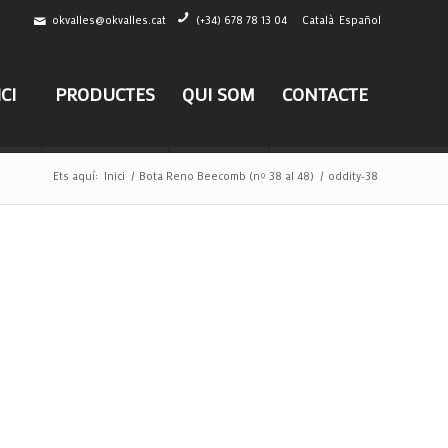
okvalles@okvalles.cat
(+34) 678 78 13 04
Català
Español
ICI
PRODUCTES
QUI SOM
CONTACTE
Ets aquí:
Inici
/
Bota Reno Beecomb (nº 38 al 48)
/
oddity-38