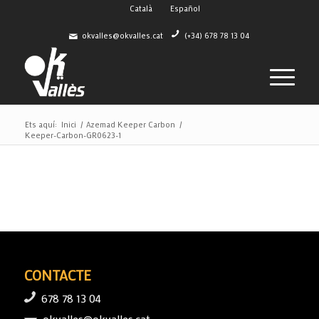
Català
Español
okvalles@okvalles.cat
(+34) 678 78 13 04
Ets aquí:
Inici
/
Azemad Keeper Carbon
/
Keeper-Carbon-GR0623-1
CONTACTE
678 78 13 04
okvalles@okvalles.cat